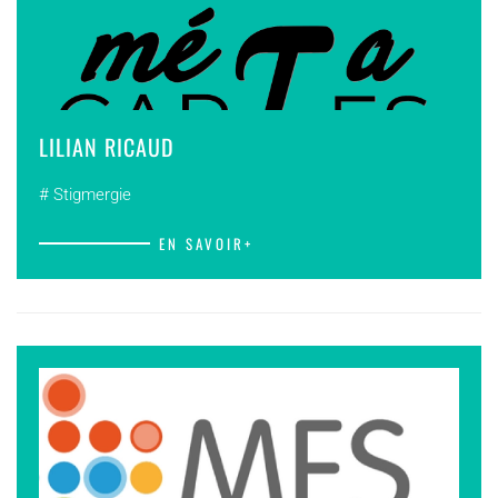
LILIAN RICAUD
# Stigmergie
EN SAVOIR+